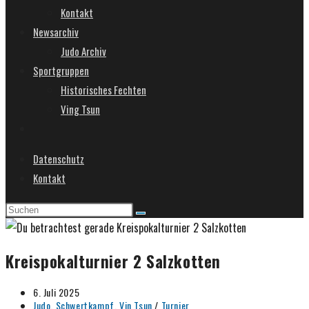
Kontakt
Newsarchiv
Judo Archiv
Sportgruppen
Historisches Fechten
Ving Tsun
Website-
Suche
Datenschutz
umschalten
Kontakt
Kreispokalturnier 2 Salzkotten
Beitrag
6. Juli 2025
veröffentlicht:
Beitrags-
Judo, Schwertkampf, Vin Tsun
/
Turnier