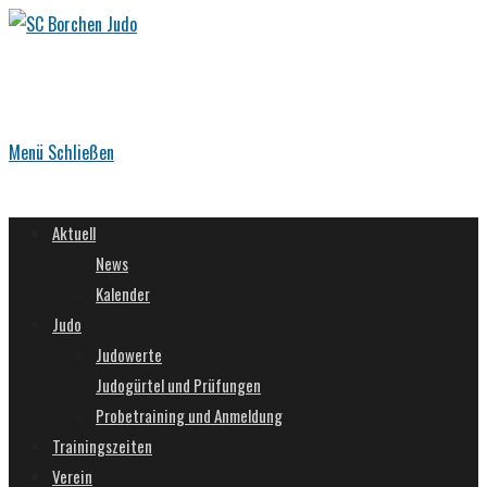
Zum
Inhalt
springen
Menü
Schließen
Aktuell
News
Kalender
Judo
Judowerte
Judogürtel und Prüfungen
Probetraining und Anmeldung
Trainingszeiten
Verein