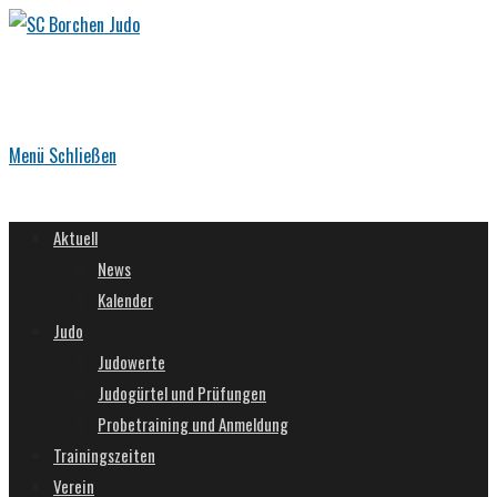
Zum
Inhalt
springen
Menü
Schließen
Aktuell
News
Kalender
Judo
Judowerte
Judogürtel und Prüfungen
Probetraining und Anmeldung
Trainingszeiten
Verein