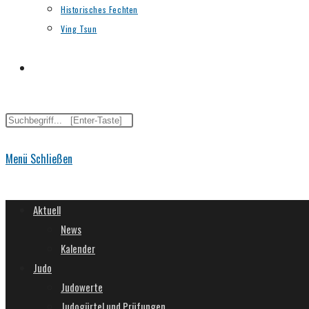
Historisches Fechten
Ving Tsun
Website-
Diese
Suche
Website
durchsuchen
Menü
Schließen
umschalten
Aktuell
News
Kalender
Judo
Judowerte
Judogürtel und Prüfungen