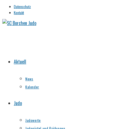
Zum
Datenschutz
Kontakt
Inhalt
springen
Aktuell
News
Kalender
Judo
Judowerte
Judogürtel und Prüfungen