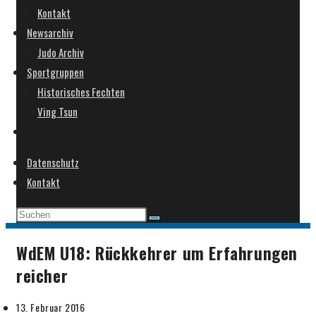
Kontakt
Newsarchiv
Judo Archiv
Sportgruppen
Historisches Fechten
Ving Tsun
Website-
Suche
Datenschutz
umschalten
Kontakt
WdEM U18: Rückkehrer um Erfahrungen
reicher
Beitrag
13. Februar 2016