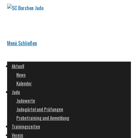
Zum
Inhalt
springen
Menü
Schließen
Aktuell
News
Kalender
Judo
Judowerte
Judogürtel und Prüfungen
Probetraining und Anmeldung
Trainingszeiten
Verein