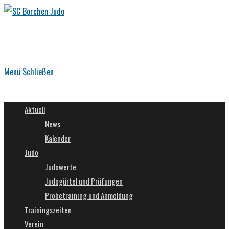
Zum
Inhalt
springen
Menü
Schließen
Aktuell
News
Kalender
Judo
Judowerte
Judogürtel und Prüfungen
Probetraining und Anmeldung
Trainingszeiten
Verein