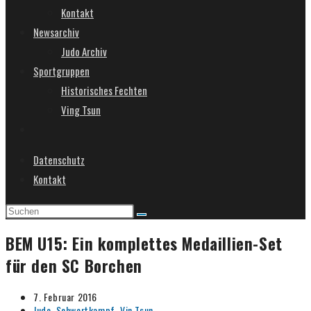
Kontakt
Newsarchiv
Judo Archiv
Sportgruppen
Historisches Fechten
Ving Tsun
Website-
Suche
Datenschutz
umschalten
Kontakt
BEM U15: Ein komplettes Medaillien-Set
für den SC Borchen
Beitrag
7. Februar 2016
veröffentlicht:
Beitrags-
Judo, Schwertkampf, Vin Tsun